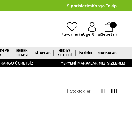
Siparişlerim
Kargo Takip
0
Sepetim
Favorilerim
Üye Girişi
IM VE
BEBEK
HEDİYE
KİTAPLAR
İNDİRİM
MARKALAR
K
ODASI
SETLERİ
KARGO ÜCRETSİZ!
YEPYENİ MARKALARIMIZ SİZLERLE!
Stoktakiler