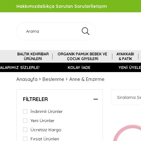
Hakkımızda
Sıkça Sorulan Sorular
İletişim
BALTIK KEHRİBAR
ORGANİK PAMUK BEBEK VE
AYAKKABI
ÜRÜNLERİ
ÇOCUK GİYSİLERİ
& PATİK
ARIMIZ SİZLERLE!
KOLAY İADE
YENİ ÜYELERE
Anasayfa
Beslenme
Anne & Emzirme
FILTRELER
İndirimli Ürünler
Yeni Ürünler
Ücretsiz Kargo
Fırsat Ürünleri