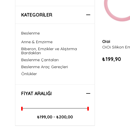
KATEGORILER
Beslenme
Oioi
Anne & Emzirme
OiOi Silikon E
Biberon, Emzikler ve Alıştırma
Bardakları
₺199,90
Beslenme Çantaları
Beslenme Araç Gereçleri
Önlükler
FIYAT ARALIĞI
₺199,00 - ₺200,00