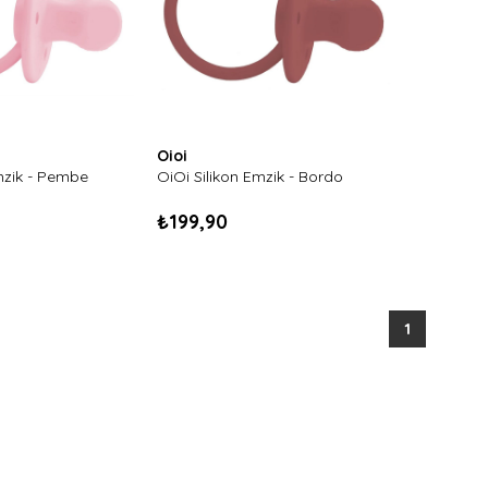
Oioi
mzik - Pembe
OiOi Silikon Emzik - Bordo
₺199,90
1