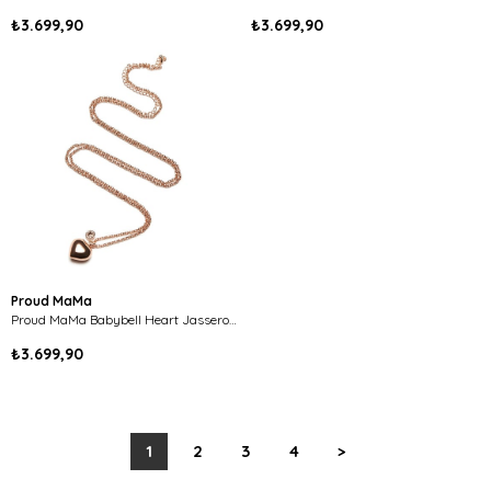
₺3.699,90
₺3.699,90
Proud MaMa
Proud MaMa Babybell Heart Jasseron Rose
₺3.699,90
1
2
3
4
>