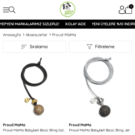
0
YEPYENİ MARKALARIMIZ SİZLERLE!
KOLAY İADE
YENİ ÜYELERE %10 İNDİRİ
Anasayfa
Aksesuarlar
Proud MaMa
Sıralama
Filtreleme
Proud MaMa
Proud MaMa
Proud MaMa Babybell Basic Bling Gold Rengi
Proud MaMa Babybell Basic Bling Jet