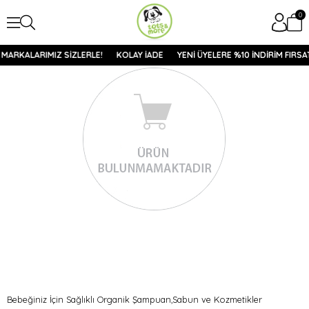
0
 MARKALARIMIZ SİZLERLE!
KOLAY İADE
YENİ ÜYELERE %10 İNDİRİM FIRSAT
Bebeğiniz İçin Sağlıklı Organik Şampuan,Sabun ve Kozmetikler