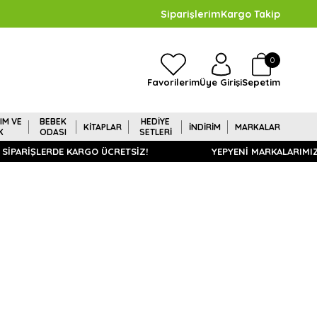
Siparişlerim
Kargo Takip
0
Sepetim
Favorilerim
Üye Girişi
IM VE
BEBEK
HEDİYE
KİTAPLAR
İNDİRİM
MARKALAR
K
ODASI
SETLERİ
 SİPARİŞLERDE KARGO ÜCRETSİZ!
YEPYENİ MARKALARIMIZ 