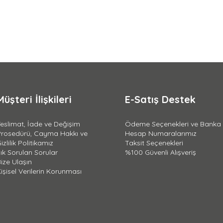
Müşteri İlişkileri
E-Satış Destek
eslimat, İade ve Değişim
Ödeme Seçenekleri ve Banka
Prosedürü, Cayma Hakkı ve
Hesap Numaralarımız
izlilik Politikamız
Taksit Seçenekleri
ık Sorulan Sorular
%100 Güvenli Alışveriş
ize Ulaşın
işisel Verilerin Korunması