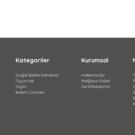
Kategoriler
Kurumsal
Doğal Baltık Kehribarı
Hakkımızda
T
Oyuncak
Mağaza Galeri
Giyim
Sertifikalarımız
G
Bakım Ürünleri
S
B
K