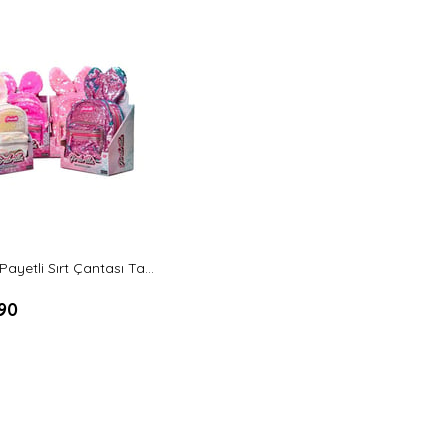
a
Girabrilla Payetli Sırt Çantası Tavşan
90