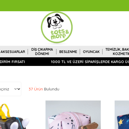
DİŞ ÇIKARMA
TEMİZLİK, BAK
AKSESUARLAR
BESLENME
OYUNCAK
DÖNEMİ
KOZMETİ
 FIRSATI
1000 TL VE ÜZERİ SİPARİŞLERDE KARGO ÜCRETS
37 Ürün