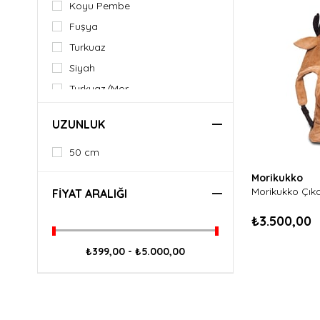
Koyu Pembe
Fuşya
Turkuaz
Siyah
Turkuaz/Mor
Mor/Pembe
UZUNLUK
Turkuaz/Pembe
Mor/Turkuaz
50 cm
Morikukko
FIYAT ARALIĞI
₺3.500,00
₺399,00 - ₺5.000,00