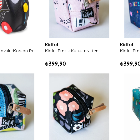
Kidful
Kidful
Trunki Çocuk Bavulu-Korsan Pedro
Kidful Emzik Kutusu-Kitten
Kidful Em
₺399,90
₺399,9