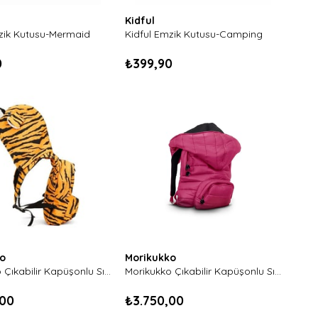
Kidful
zik Kutusu-Mermaid
Kidful Emzik Kutusu-Camping
0
₺399,90
o
Morikukko
Morikukko Çıkabilir Kapüşonlu Sırt Çantası-Tiger (Çocuk Boy)
Morikukko Çıkabilir Kapüşonlu Sırt Çantası-Puffer Fuchsia
,00
₺3.750,00