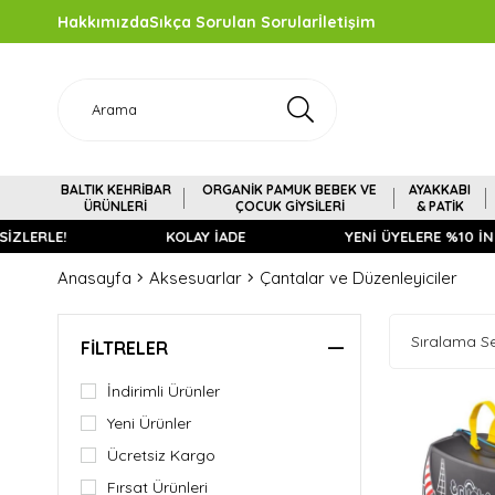
Hakkımızda
Sıkça Sorulan Sorular
İletişim
BALTIK KEHRİBAR
ORGANİK PAMUK BEBEK VE
AYAKKABI
ÜRÜNLERİ
ÇOCUK GİYSİLERİ
& PATİK
RLE!
KOLAY İADE
YENİ ÜYELERE %10 İNDİRİM
Anasayfa
Aksesuarlar
Çantalar ve Düzenleyiciler
FILTRELER
İndirimli Ürünler
Yeni Ürünler
Ücretsiz Kargo
Fırsat Ürünleri