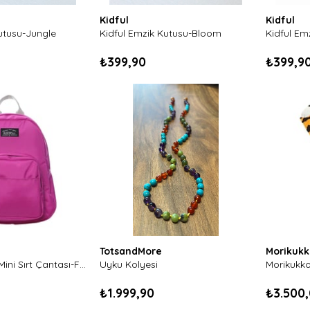
Kidful
Kidful
utusu-Jungle
Kidful Emzik Kutusu-Bloom
Kidful Em
₺399,90
₺399,9
TotsandMore
Morikukk
Kaukko Sport Mini Sırt Çantası-Fuşya
Uyku Kolyesi
₺1.999,90
₺3.500