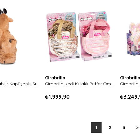
Girabrilla
Girabrill
Morikukko Çıkabilir Kapüşonlu Sırt Çantası-Deer (Çocuk Boy)
Girabrilla Kedi Kulaklı Puffer Omuz Çantası
₺1.999,90
₺3.249,
1
2
3
>