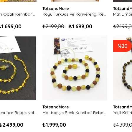
TotsandMore
Totsand
Limon ve Limon Opak Kehribar Bebek Kolyesi-Karışık Kesim
Koyu Turkuaz ve Kahverengi Kehribar Bebek Kolyesi
₺1.699,00
₺2.199,00
₺1.699,00
₺2.199,
%20
TotsandMore
Totsand
Limon Rengi Kehribar Bebek Kolyesi-Tam Yuvarlak Kesim
Mat Karışık Renk Kehribar Bebek Kolyesi-Tam Yuvarlak Kesim
₺2.499,00
₺1.999,00
₺4.399,