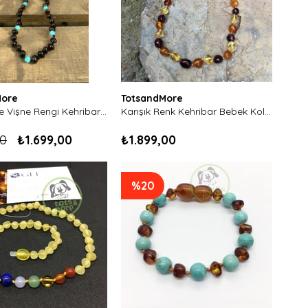
More
TotsandMore
Turkuaz ve Vişne Rengi Kehribar Bebek Kolyesi
Karışık Renk Kehribar Bebek Kolyesi-Damla Kesim
00
₺1.699,00
₺1.899,00
%20