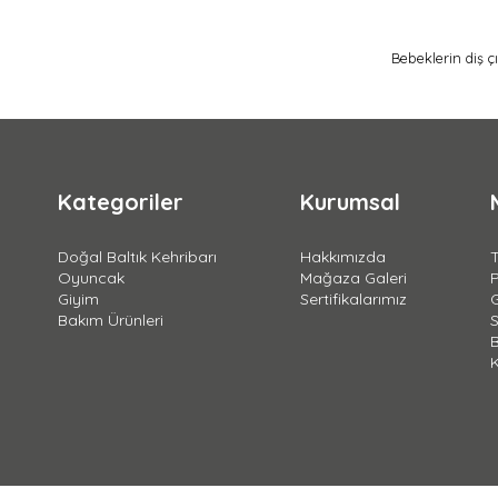
Bebeklerin diş ç
Kategoriler
Kurumsal
Doğal Baltık Kehribarı
Hakkımızda
T
Oyuncak
Mağaza Galeri
Giyim
Sertifikalarımız
G
Bakım Ürünleri
S
B
K