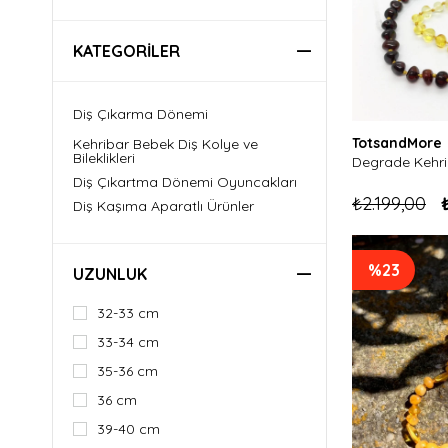
KATEGORILER
Diş Çıkarma Dönemi
TotsandMore
Kehribar Bebek Diş Kolye ve
Bileklikleri
Degrade Kehri
Diş Çıkartma Dönemi Oyuncakları
₺2.199,00
Diş Kaşıma Aparatlı Ürünler
%23
UZUNLUK
32-33 cm
33-34 cm
35-36 cm
36 cm
39-40 cm