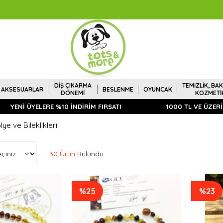
DİŞ ÇIKARMA
TEMİZLİK, BAK
AKSESUARLAR
BESLENME
OYUNCAK
DÖNEMİ
KOZMETİ
YENİ ÜYELERE %10 İNDİRİM FIRSATI
1000 TL VE ÜZER
e ve Bileklikleri
30 Ürün
%25
%23