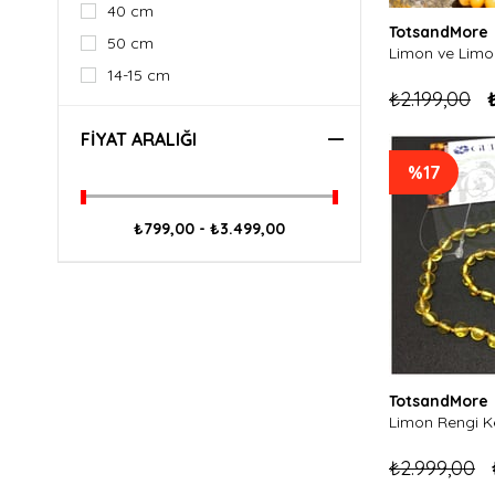
40 cm
TotsandMore
50 cm
14-15 cm
₺2.199,00
FIYAT ARALIĞI
%17
₺799,00 - ₺3.499,00
TotsandMore
₺2.999,00