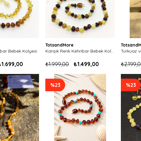
TotsandMore
Totsand
bar Bebek Kolyesi
Karışık Renk Kehribar Bebek Kolyesi
₺1.699,00
₺1.999,00
₺1.499,00
₺2.199,
%23
%23