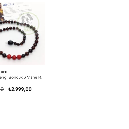
More
Mercan Rengi Boncuklu Vişne Rengi Kehribar Bebek Kolyesi-Tam Yuvarlak Kesim
00
₺2.999,00