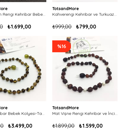
More
TotsandMore
Mat Limon Rengi Kehribar Bebek Kolyesi-Chakra Model
Kahverengi Kehribar ve Turkuaz Bebek Bileklik
00
₺1.699,00
₺999,00
₺799,00
%16
More
TotsandMore
Yeşil Kehribar Bebek Kolyesi-Tam Yuvarlak Kesim
Mat Vişne Rengi Kehribar ve İnci Bebek Kolyesi
00
₺3.499,00
₺1.899,00
₺1.599,00