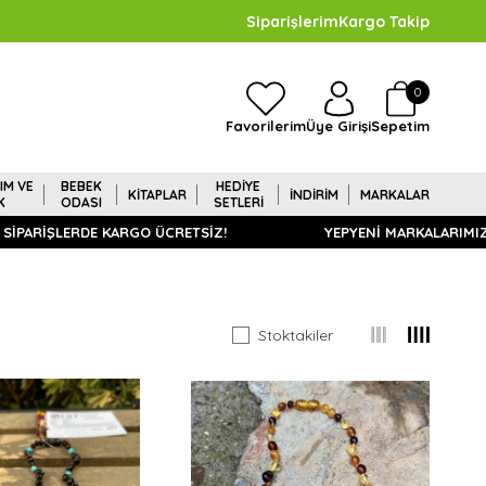
Siparişlerim
Kargo Takip
0
Sepetim
Favorilerim
Üye Girişi
IM VE
BEBEK
HEDİYE
KİTAPLAR
İNDİRİM
MARKALAR
K
ODASI
SETLERİ
İ SİPARİŞLERDE KARGO ÜCRETSİZ!
YEPYENİ MARKALARIMIZ
Stoktakiler