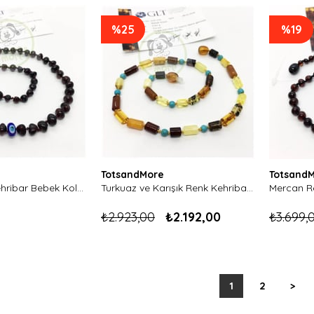
%25
%19
TotsandMore
Totsand
Vişne Rengi Kehribar Bebek Kolyesi-Nazar Boncuklu(koyu renk)
Turkuaz ve Karışık Renk Kehribar Bebek Kolyesi Deniz Model-Silindir Kesim
₺2.923,00
₺2.192,00
₺3.699,
1
2
>