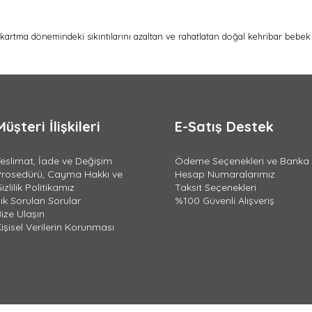
ıkartma dönemindeki sıkıntılarını azaltan ve rahatlatan doğal kehribar bebek 
Müşteri İlişkileri
E-Satış Destek
eslimat, İade ve Değişim
Ödeme Seçenekleri ve Banka
Prosedürü, Cayma Hakkı ve
Hesap Numaralarımız
izlilik Politikamız
Taksit Seçenekleri
ık Sorulan Sorular
%100 Güvenli Alışveriş
ize Ulaşın
işisel Verilerin Korunması