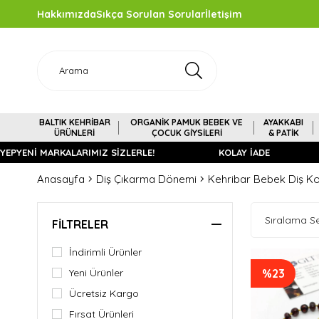
Hakkımızda
Sıkça Sorulan Sorular
İletişim
BALTIK KEHRİBAR
ORGANİK PAMUK BEBEK VE
AYAKKABI
ÜRÜNLERİ
ÇOCUK GİYSİLERİ
& PATİK
YEPYENİ MARKALARIMIZ SİZLERLE!
KOLAY İADE
Anasayfa
Diş Çıkarma Dönemi
Kehribar Bebek Diş Koly
FILTRELER
İndirimli Ürünler
Yeni Ürünler
%23
Ücretsiz Kargo
Fırsat Ürünleri