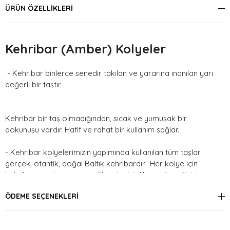
ÜRÜN ÖZELLIKLERI
Kehribar (Amber) Kolyeler
- Kehribar binlerce senedir takılan ve yararına inanılan yarı
değerli bir taştır.
Kehribar bir taş olmadığından, sıcak ve yumuşak bir
dokunuşu vardır. Hafif ve rahat bir kullanım sağlar.
- Kehribar kolyelerimizin yapımında kullanılan tüm taşlar
gerçek, otantik, doğal Baltık kehribardır. Her kolye için
kehribar rengine uygun sağlam ipek iplik ve güvenlik için
vidalı klips kullanılmıştır.
ÖDEME SEÇENEKLERI
İlgili yasa ve yönetmelikler uyarınca kehribar ürünleri ile ilgili,