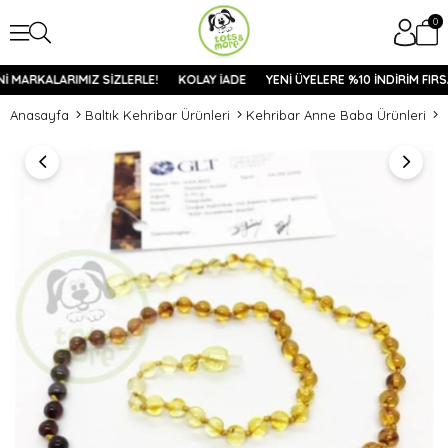
0
 MARKALARIMIZ SİZLERLE!
KOLAY İADE
YENİ ÜYELERE %10 İNDİRİM FIRSA
Anasayfa
Baltık Kehribar Ürünleri
Kehribar Anne Baba Ürünleri