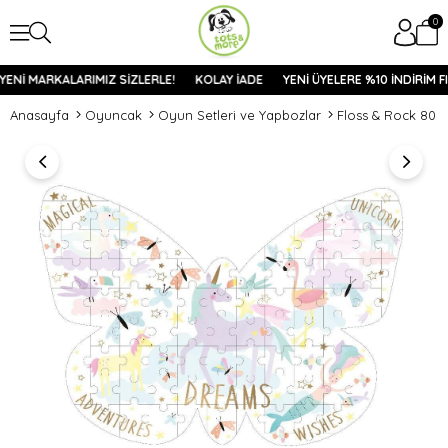
0
ENİ MARKALARIMIZ SİZLERLE!
KOLAY İADE
YENİ ÜYELERE %10 İNDİRİM FI
Anasayfa
Oyuncak
Oyun Setleri ve Yapbozlar
Floss & Rock 80 P