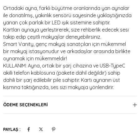
Ortadaki ayna, farklı büyütme oranlarında yan aynalar
ile donatılmış, yakınlık sensörü sayesinde yaklaştığınızda
yanan çok parlak bir LED ışık sistemine sahiptir.
Kartları aynaya yerleştirerek, size rehberlik edecek sesi
takip edip çeşitli makyajlar deneyebilirsiniz.
Smart Vanity, genç makyaj sanatçıları için mükemmel
bir makyaj istasyonudur ve arkadaşlar arasında birlikte
oynamak için mükemmeldir!
KULLANIM: Ayna, ortak bir şarj cihazına ve USB-TypeC
akıllı telefon kablosuna (pakete dahil değildir) sahip
dahili bir şarj edilebilir pile sahiptir. Kartı aynanın üst
kısmına taktığınızda, ses sizi makyaja yönlendirir.
Talimatlar 5 dilde mevcuttur, dili değiştirmek için aynanın
üst kısmında bir düğme vardır; İstenilen dil seçilene
ÖDEME SEÇENEKLERI
kadar sırayla basın.
Ölçüler: 44 cm x 40 cm x 12 cm
Ürüne ait bileşenler güvenlidir ve uluslararası laboratuvarlarda
PAYLAŞ :
test edilmiştir.