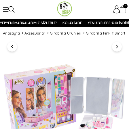
0
YEPYENİ MARKALARIMIZ SİZLERLE!
KOLAY İADE
YENİ ÜYELERE %10 İNDİRİ
Anasayfa
Aksesuarlar
Girabrilla Ürünleri
Girabrilla Pink It Smart V