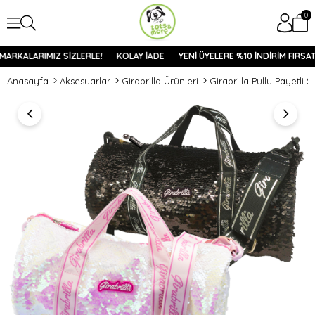
0
ARKALARIMIZ SİZLERLE!
KOLAY İADE
YENİ ÜYELERE %10 İNDİRİM FIRSATI
Anasayfa
Aksesuarlar
Girabrilla Ürünleri
Girabrilla Pullu Payetli 