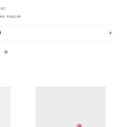
PVC
si: Kauçuk
I