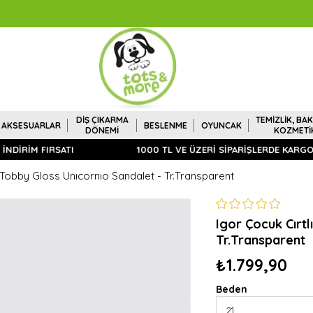
DİŞ ÇIKARMA
TEMİZLİK, BAK
AKSESUARLAR
BESLENME
OYUNCAK
DÖNEMİ
KOZMETİ
İRİM FIRSATI
1000 TL VE ÜZERİ SİPARİŞLERDE KARGO ÜC
t Tobby Gloss Unıcornıo Sandalet - Tr.Transparent
Igor Çocuk Cırtl
Tr.Transparent
₺1.799,90
Beden