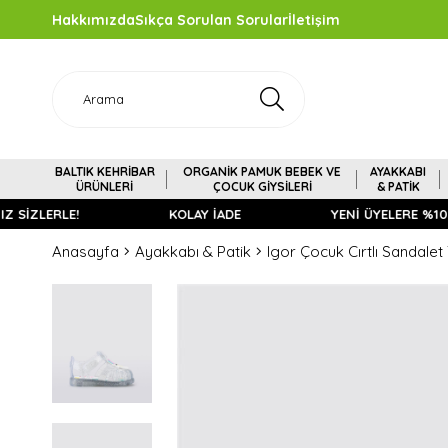
Hakkımızda
Sıkça Sorulan Sorular
İletişim
BALTIK KEHRİBAR
ORGANİK PAMUK BEBEK VE
AYAKKABI
ÜRÜNLERİ
ÇOCUK GİYSİLERİ
& PATİK
İZLERLE!
KOLAY İADE
YENİ ÜYELERE %10 İND
Anasayfa
Ayakkabı & Patik
Igor Çocuk Cırtlı Sandale