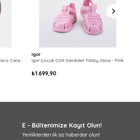
Igor
Igor
Igor Erkek Çocuk Cırtlı Sandalet Nico Caramelo-Blue
Igor Çocuk Cırtlı Sandalet Tobby Gloss - Pink
₺1.699,90
₺1.
E - Bültenimize Kayıt Olun!
Yeniliklerden ilk siz haberdar olun!