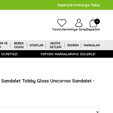
Siparişlerim
Kargo Takip
0
Sepetim
Favorilerim
Üye Girişi
IM VE
BEBEK
HEDİYE
KİTAPLAR
İNDİRİM
MARKALAR
K
ODASI
SETLERİ
RETSİZ!
YEPYENİ MARKALARIMIZ SİZLERLE!
ı Sandalet Tobby Gloss Unıcornıo Sandalet -