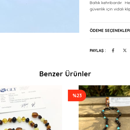
Baltık kehribardır. H
güvenlik için vidalı kli
İlgili yasa ve yönetmel
ÖDEME SEÇENEKLER
belirtiler yazılarak t
olarak modern bilimse
PAYLAŞ :
Kehribar İlaç değildir
Benzer Ürünler
Totsandmore, en iyi ü
derece titizdir. Özen
yıldır yapan ustaları
dizilir. Türkiye'ye ge
%23
Ticaret Bakanlığı'nın
sadece elinize ulaşan 
ulaşan sertifika num
kolyenizi ve sertifika
getiren ilk firma old