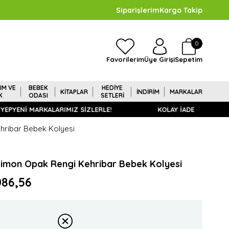
Siparişlerim
Kargo Takip
0
Sepetim
Favorilerim
Üye Girişi
IM VE
BEBEK
HEDİYE
KİTAPLAR
İNDİRİM
MARKALAR
K
ODASI
SETLERİ
YENİ MARKALARIMIZ SİZLERLE!
KOLAY İADE
hribar Bebek Kolyesi
Limon Opak Rengi Kehribar Bebek Kolyesi
086,56