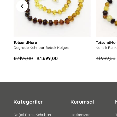
TotsandMore
TotsandMo
Degrade Kehribar Bebek Kolyesi
Karışık Renk
₺2.199,00
₺1.699,00
₺1.999,00
Kategoriler
Kurumsal
Doğal Baltık Kehribarı
Hakkımızda
T