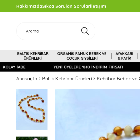
Hakkımızda
Sıkça Sorulan Sorular
İletişim
BALTIK KEHRİBAR
ORGANİK PAMUK BEBEK VE
AYAKKABI
ÜRÜNLERİ
ÇOCUK GİYSİLERİ
& PATİK
LAY İADE
YENİ ÜYELERE %10 İNDİRİM FIRSATI
Anasayfa
Baltık Kehribar Ürünleri
Kehribar Bebek ve Ç