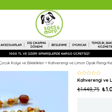
DİŞ ÇIKARMA
TEMİZLİK, BAK
AKSESUARLAR
BESLENME
OYUNCAK
DÖNEMİ
KOZMETİ
1000 TL VE ÜZERİ SİPARİŞLERDE KARGO ÜCRETSİZ!
YEP
ocuk Kolye ve Bileklikleri
Kahverengi ve Limon Opak Rengi Ke
Kahverengi ve 
₺1.448,75
₺1.