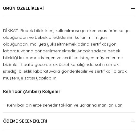
ÜRÜN ÖZELLIKLERI
DİKKAT: Bebek bileklikleri, kullanılması gereken esas ürün kolye
olduğundan ve bebek bilekliklerinin kullanımı ihtiyari
olduğundan, maliyeti yükseltmemek adına sertifikasyon
laboratuvarına gönderilmemektedir. Ancak sadece bebek
bilekliği kullanmak isteyen ve sertifika isteyen müşterilerimiz
bizimle irtibata geçerse, ek ücret karşılığında satın almak
istediği bileklik laboratuvara gönderilebilir ve sertifikalı olarak
müşteriye satışı yapılabilir.
Kehribar (Amber) Kolyeler
- Kehribar binlerce senedir takılan ve yararına inanılan yarı
değerli bir taştır.
ÖDEME SEÇENEKLERI
Kehribar bir taş olmadığından, sıcak ve yumuşak bir dokunuşu