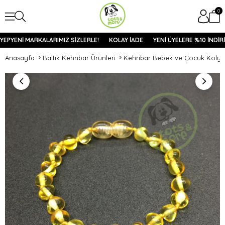
0
YEPYENİ MARKALARIMIZ SİZLERLE!
KOLAY İADE
YENİ ÜYELERE %10 İNDİRİ
Anasayfa
Baltık Kehribar Ürünleri
Kehribar Bebek ve Çocuk Kolye v