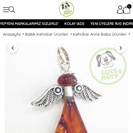
0
YEPYENİ MARKALARIMIZ SİZLERLE!
KOLAY İADE
YENİ ÜYELERE %10 İNDİRİ
Anasayfa
Baltık Kehribar Ürünleri
Kehribar Anne Baba Ürünleri